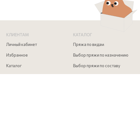
КЛИЕНТАМ
КАТАЛОГ
Личный кабинет
Пряжа по видам
Избранное
Выбор пряжи по назначению
Каталог
Выбор пряжи по составу
Скидки
Инструменты для вязания
Акции
Аксессуары для вязания
Доставка и оплата
Как сделать заказ
Контакты
КОНТАКТЫ
+7 (916) 215 00 85