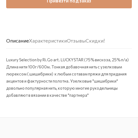
Привезти под заказ
Описание
Характеристики
Отзывы
Скидки!
Luxury Selection by Ri.Go art. LUCKYSTAR (75% вискоза, 25% п/а)
Длина нити 100г/600м. Тонкая добавочная нить с узелковым
люрексом ( шишибрики) к любым сотавам пряжи для придания
акцентов и фактурности полотна. Узелковые "шишибрики"
довольно популярная нить, которую многие рукодельницы
добавляют в вязании в качестве "партнера"