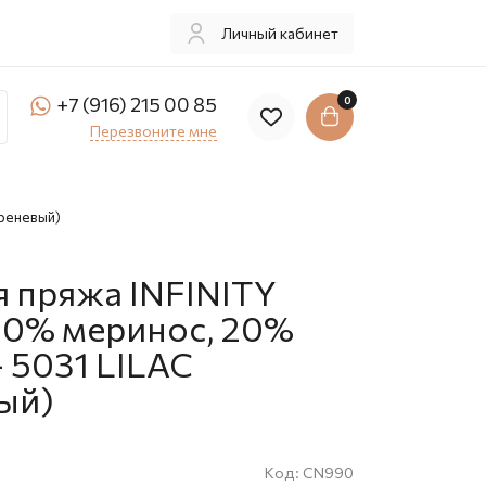
Личный кабинет
+7 (916) 215 00 85
0
Перезвоните мне
иреневый)
 пряжа INFINITY
80% меринос, 20%
- 5031 LILAC
ый)
Код:
CN990