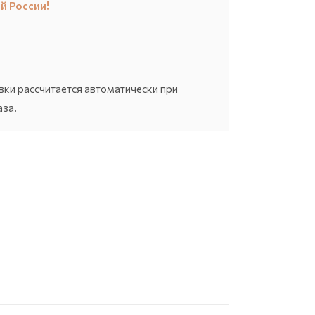
й России!
вки рассчитается автоматически при
за.