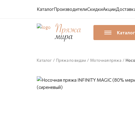
Каталог
Производители
Скидки
Акции
Доставка
Каталог
Каталог
/
Пряжа по видам
/
Моточная пряжа
/
Носо