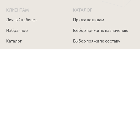
КЛИЕНТАМ
КАТАЛОГ
Личный кабинет
Пряжа по видам
Избранное
Выбор пряжи по назначению
Каталог
Выбор пряжи по составу
Скидки
Инструменты для вязания
Акции
Аксессуары для вязания
Доставка и оплата
Как сделать заказ
Контакты
КОНТАКТЫ
+7 (916) 215 00 85
Московская обл., г. Долгопрудный, Лихачевский проезд д. 4
строение 1 офис 517