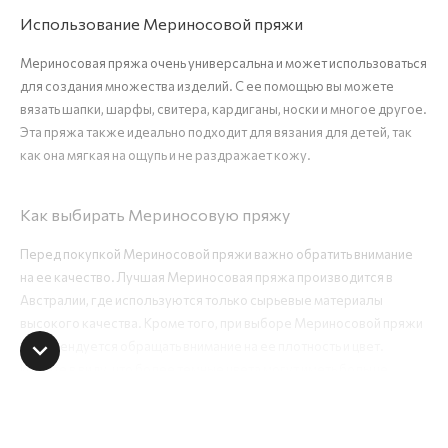
Использование Мериносовой пряжи
Мериносовая пряжа очень универсальна и может использоваться
для создания множества изделий. С ее помощью вы можете
вязать шапки, шарфы, свитера, кардиганы, носки и многое другое.
Эта пряжа также идеально подходит для вязания для детей, так
как она мягкая на ощупь и не раздражает кожу.
Как выбирать Мериносовую пряжу
Перед покупкой Мериносовой пряжи важно обратить внимание
на ее качество. Лучшая Мериносовая пряжа производится в
Австралии, где используются только сырьевые материалы
высокого качества. Кроме того, при выборе Мериносовой пряжи
рекомендуется обращать внимание на ее плотность и цвет.
Имейте в виду, что более темные цвета могут иметь больше
примесей веществ, которые могут вывести цвет на пальто.