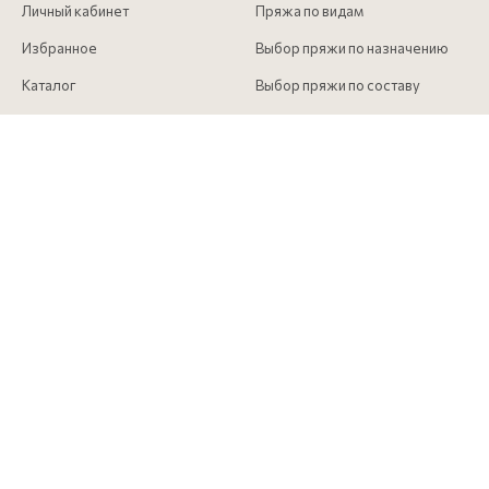
Личный кабинет
Пряжа по видам
Избранное
Выбор пряжи по назначению
Каталог
Выбор пряжи по составу
Скидки
Инструменты для вязания
Акции
Аксессуары для вязания
Доставка и оплата
Как сделать заказ
Контакты
КОНТАКТЫ
+7 (916) 215 00 85
Московская обл., г. Долгопрудный, Лихачевский проезд д. 4
строение 1 офис 517
info@pryazha-mira.ru