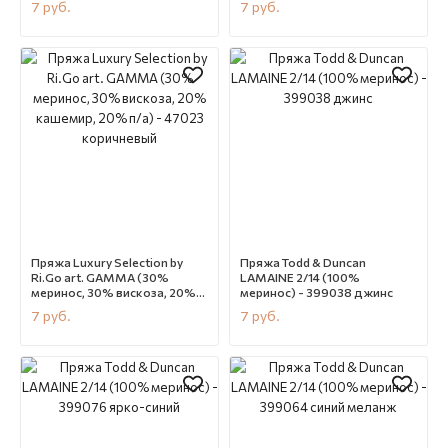
7
руб.
7
руб.
т.бежевый
терракот
В наличии
CN12155
В наличии
CN12154
Пряжа Luxury Selection by
Пряжа Todd & Duncan
Ri.Go art. GAMMA (30%
LAMAINE 2/14 (100%
меринос, 30% вискоза, 20%
меринос) - 399038 джинс
кашемир, 20% п/а) - 47023
7
руб.
7
руб.
коричневый
В наличии
CN12153
В наличии
CN12063