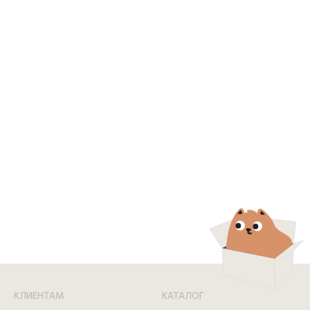
Советы по уходу за Мериносовой пряжей
Чтобы продлить жизнь своим вязаным изделиям из Мериносовой
пряжи, придерживайтесь следующих правил ухода:
Мыть в прохладной воде
Гладить на низкой температуре, не используя пар
Не сушить в стиральной машине, лучше использовать
бумажные полотенца или полотенце для вытирания излишков
влаги
Мериносовая пряжа - идеальный материал для создания
красивых, удобных и комфортных вещей. Она легкая, теплая и
мягкая на ощупь. При выборе Мериносовой пряжи важно
обращать внимание на ее качество и соответствие цвета, а также
следовать правилам ухода, чтобы сохранить изделия в отличном
состоянии на долгие годы.
КЛИЕНТАМ
КАТАЛОГ