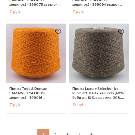
меринос) - 399075 светло-
меринос) - 399094 темно-
розовый
розовый
7
руб.
7
руб.
В наличии
CN12059
В наличии
CN12058
Пряжа Todd & Duncan
Пряжа Luxury Selection by
LAMAINE 2/14 (100%
Ri.Go art. BABY YAK 2/15 (40%
меринос) - 399016
бэби як, 10% кашемир, 20%
оранжевый
шелк, 30% меринос) 41016
7
руб.
13
руб.
коричневый меланж
В наличии
CN12057
В наличии
CN12051
1
2
3
4
5