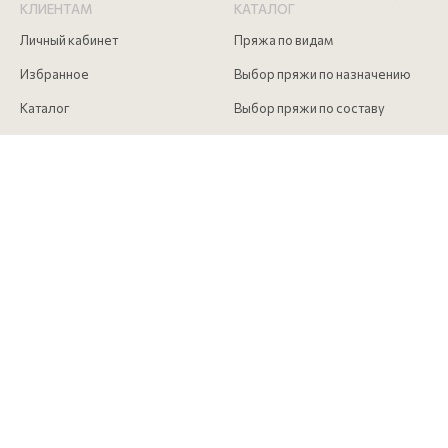
КЛИЕНТАМ
КАТАЛОГ
Личный кабинет
Пряжа по видам
Избранное
Выбор пряжи по назначению
Каталог
Выбор пряжи по составу
Скидки
Инструменты для вязания
Акции
Аксессуары для вязания
Доставка и оплата
Как сделать заказ
Контакты
КОНТАКТЫ
+7 (916) 215 00 85
Московская обл., г. Долгопрудный, Лихачевский проезд д. 4
строение 1 офис 517
info@pryazha-mira.ru