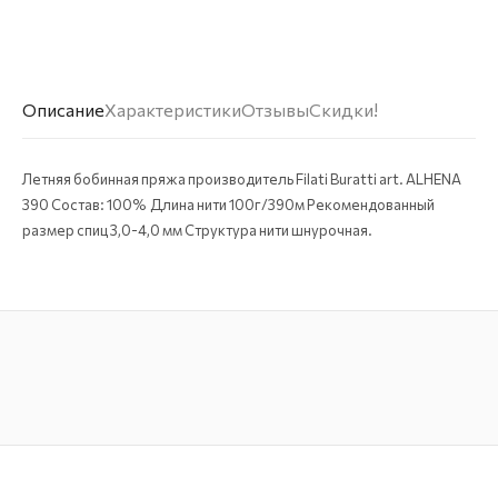
Описание
Характеристики
Отзывы
Скидки!
Летняя бобинная пряжа производитель Filati Buratti art. ALHENA
390 Состав: 100% Длина нити 100г/390м Рекомендованный
размер спиц 3,0-4,0 мм Структура нити шнурочная.