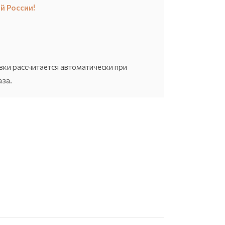
й России!
вки рассчитается автоматически при
за.