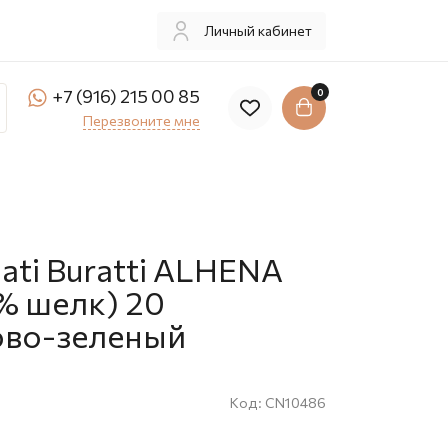
Личный кабинет
+7 (916) 215 00 85
0
Перезвоните мне
ati Buratti ALHENA
% шелк) 20
ово-зеленый
Код:
CN10486