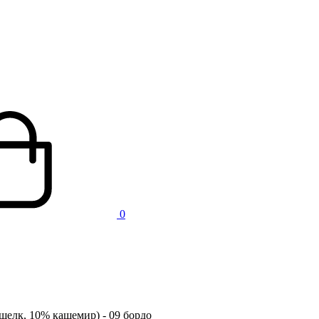
0
шелк, 10% кашемир) - 09 бордо