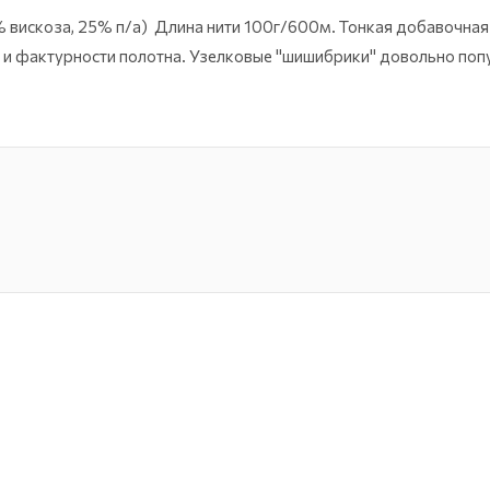
5% вискоза, 25% п/а) Длина нити 100г/600м. Тонкая добавочна
 и фактурности полотна. Узелковые "шишибрики" довольно поп