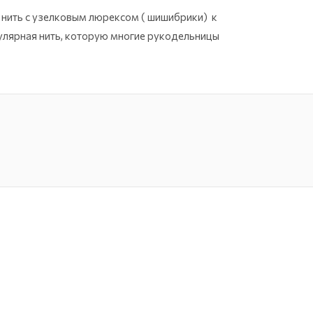
я нить с узелковым люрексом ( шишибрики) к
улярная нить, которую многие рукодельницы