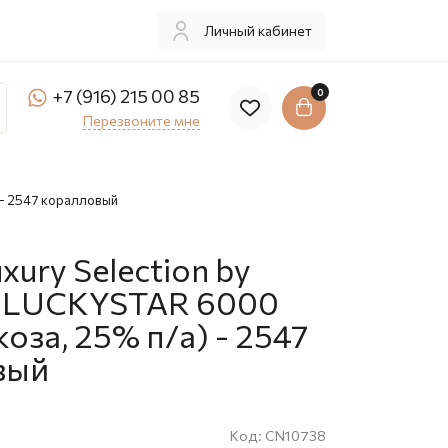
Личный кабинет
+7 (916) 215 00 85
0
Перезвоните мне
) - 2547 коралловый
ury Selection by
t. LUCKYSTAR 6000
оза, 25% п/а) - 2547
вый
Код:
CN10738