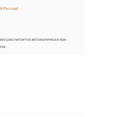
й России!
вки рассчитается автоматически при
за.