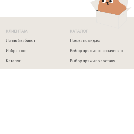
КЛИЕНТАМ
КАТАЛОГ
Личный кабинет
Пряжа по видам
Избранное
Выбор пряжи по назначению
Каталог
Выбор пряжи по составу
Скидки
Инструменты для вязания
Акции
Аксессуары для вязания
Доставка и оплата
Как сделать заказ
Контакты
КОНТАКТЫ
+7 (916) 215 00 85