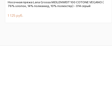
Носочная пряжа Lana Grossa MEILENWEIT 100 COTONE VEGANO (
76% хлопок, 14% полиамид, 10% полиэстер) - 014 серый
1 125
руб.
В наличии
59714