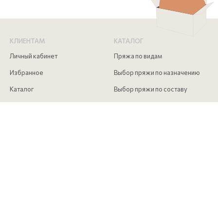
КЛИЕНТАМ
КАТАЛОГ
Личный кабинет
Пряжа по видам
Избранное
Выбор пряжи по назначению
Каталог
Выбор пряжи по составу
Скидки
Инструменты для вязания
Акции
Аксессуары для вязания
Доставка и оплата
Как сделать заказ
Контакты
КОНТАКТЫ
+7 (916) 215 00 85