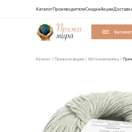
Каталог
Производители
Скидки
Акции
Доставка
Каталог
Каталог
/
Пряжа по видам
/
Моточная пряжа
/
Пряж