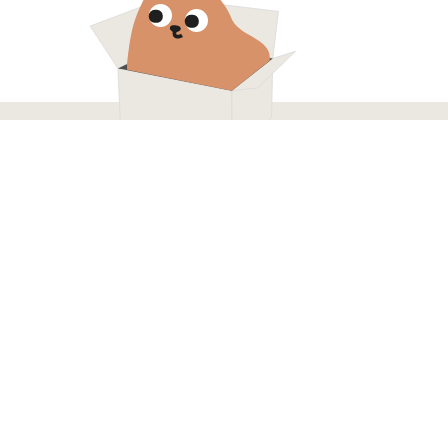
КОНТАКТЫ
+7 (916) 215 00 85
м
о назначению
Московская обл., г.
Долгопрудный, Лихачевский
о составу
проезд д. 4 строение 1 офис
517
ля вязания
info@pryazha-mira.ru
 вязания