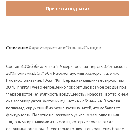
Привезти под заказ
Описание
Характеристики
Отзывы
Скидки!
Состав: 40% бэби альпака, 8% мериносовая шерсть, 32% вискоза,
20% полиамид 50г/150м Рекомендуемый размер спиц: 5 мм.
Плотность вязания: 10см = 16п. Бережная машинная стирка, max
30°C.Infinity Tweed непременно покорит Вас в самое сердце при
"первой встрече". Мягкость, воздушность и красота - вот то, с чем
она ассоциируется. Моточки пушистые и объемные. В основе
полиамид, скрученный из разноцветных нитей, что добавляет
фактурности. Полотно ненавязчиво усыпано разноцветными
твидовыми крапинками из вискозы, которые сочетаются с
основным полотном. В некоторых артикулах вкрапления более