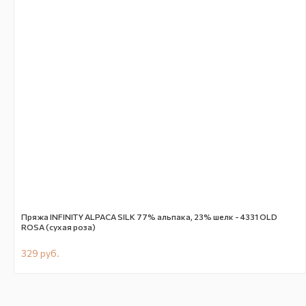
Пряжа INFINITY ALPACA SILK 77% альпака, 23% шелк - 4331 OLD
ROSA (сухая роза)
329
руб.
В наличии
CN694