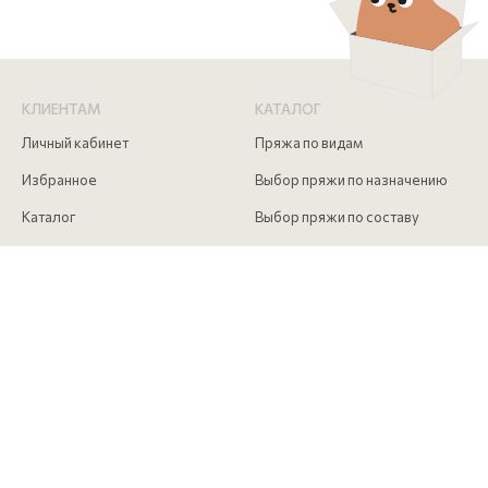
КЛИЕНТАМ
КАТАЛОГ
Личный кабинет
Пряжа по видам
Избранное
Выбор пряжи по назначению
Каталог
Выбор пряжи по составу
Скидки
Инструменты для вязания
Акции
Аксессуары для вязания
Доставка и оплата
Как сделать заказ
Контакты
КОНТАКТЫ
+7 (916) 215 00 85