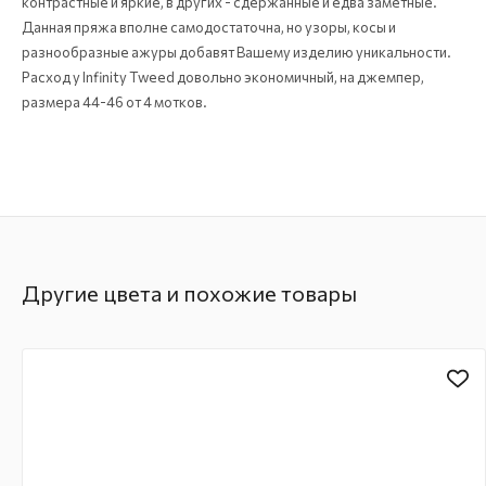
контрастные и яркие, в других - сдержанные и едва заметные.
Данная пряжа вполне самодостаточна, но узоры, косы и
разнообразные ажуры добавят Вашему изделию уникальности.
Расход у Infinity Tweed довольно экономичный, на джемпер,
размера 44-46 от 4 мотков.
Другие цвета и похожие товары