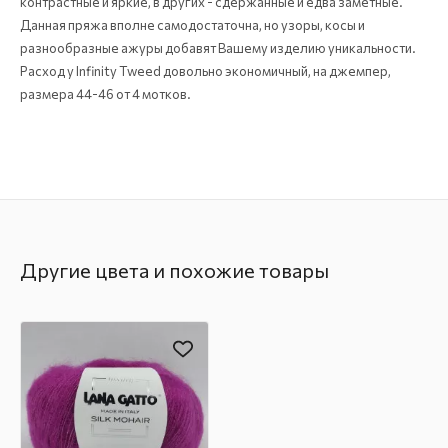
контрастные и яркие, в других - сдержанные и едва заметные.
Данная пряжа вполне самодостаточна, но узоры, косы и
разнообразные ажуры добавят Вашему изделию уникальности.
Расход у Infinity Tweed довольно экономичный, на джемпер,
размера 44-46 от 4 мотков.
Другие цвета и похожие товары