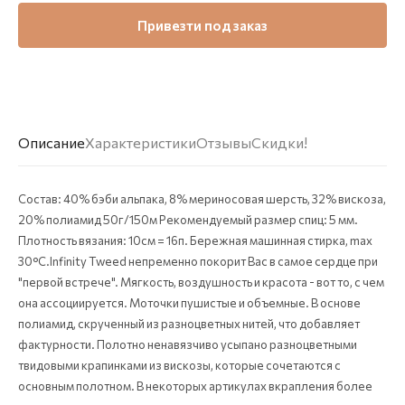
Привезти под заказ
Описание
Характеристики
Отзывы
Скидки!
Состав: 40% бэби альпака, 8% мериносовая шерсть, 32% вискоза,
20% полиамид 50г/150м Рекомендуемый размер спиц: 5 мм.
Плотность вязания: 10см = 16п. Бережная машинная стирка, max
30°C.Infinity Tweed непременно покорит Вас в самое сердце при
"первой встрече". Мягкость, воздушность и красота - вот то, с чем
она ассоциируется. Моточки пушистые и объемные. В основе
полиамид, скрученный из разноцветных нитей, что добавляет
фактурности. Полотно ненавязчиво усыпано разноцветными
твидовыми крапинками из вискозы, которые сочетаются с
основным полотном. В некоторых артикулах вкрапления более