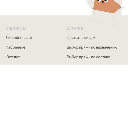
КЛИЕНТАМ
КАТАЛОГ
Личный кабинет
Пряжа по видам
Избранное
Выбор пряжи по назначению
Каталог
Выбор пряжи по составу
Скидки
Инструменты для вязания
Акции
Аксессуары для вязания
Доставка и оплата
Как сделать заказ
Контакты
КОНТАКТЫ
+7 (916) 215 00 85