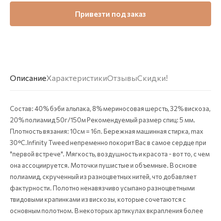
Привезти под заказ
Описание
Характеристики
Отзывы
Скидки!
Состав: 40% бэби альпака, 8% мериносовая шерсть, 32% вискоза,
20% полиамид 50г/150м Рекомендуемый размер спиц: 5 мм.
Плотность вязания: 10см = 16п. Бережная машинная стирка, max
30°C.Infinity Tweed непременно покорит Вас в самое сердце при
"первой встрече". Мягкость, воздушность и красота - вот то, с чем
она ассоциируется. Моточки пушистые и объемные. В основе
полиамид, скрученный из разноцветных нитей, что добавляет
фактурности. Полотно ненавязчиво усыпано разноцветными
твидовыми крапинками из вискозы, которые сочетаются с
основным полотном. В некоторых артикулах вкрапления более