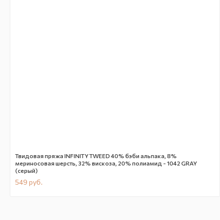
Твидовая пряжа INFINITY TWEED 40% бэби альпака, 8%
мериносовая шерсть, 32% вискоза, 20% полиамид - 1042 GRAY
(серый)
549
руб.
В наличии
CN708