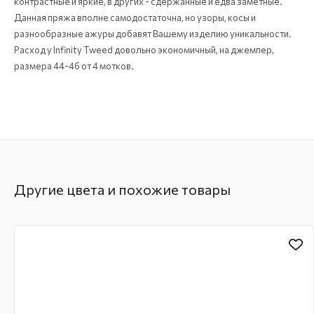
контрастные и яркие, в других - сдержанные и едва заметные.
Данная пряжа вполне самодостаточна, но узоры, косы и
разнообразные ажуры добавят Вашему изделию уникальности.
Расход у Infinity Tweed довольно экономичный, на джемпер,
размера 44-46 от 4 мотков.
Другие цвета и похожие товары