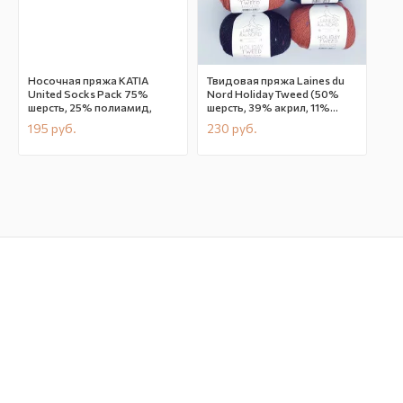
Носочная пряжа KATIA
Твидовая пряжа Laines du
United Socks Pack 75%
Nord Holiday Tweed (50%
шерсть, 25% полиамид,
шерсть, 39% акрил, 11%
вискоза)
195
руб.
230
руб.
В наличии
CN447-11
В наличии
CN313
Есть варианты
Есть варианты