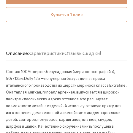
Купить в 1 клик
Описание
Характеристики
Отзывы
Скидки!
Состав: 100% шерсть безусадочная (меринос экстрафайн),
50г/125м Dolly 125 — популярная безусадочная пряжа
итальянского производства из шерсти мериноса класса Extrafine.
Она теплая, мягкая, гипоаллергенная, выпускается в широкой
палитре классических и ярких оттенков, что расширяет
возможности дизайна изделий. А используют такую пряжу для
изготовления демисезонной и зимней одежды для взрослых и
детей: свитеров, полуверов, кардиганов, платьев, снудов,
шарфов и шапок, Качественно скрученная нить послушна в