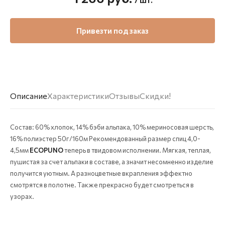
Привезти под заказ
Описание
Характеристики
Отзывы
Скидки!
Состав: 60% хлопок, 14% бэби альпака, 10% мериносовая шерсть,
16% полиэстер 50г/160м Рекомендованный размер спиц 4,0-
4,5мм
ECOPUNO
теперь в твидовом исполнении. Мягкая, теплая,
пушистая за счет альпаки в составе, а значит несомненно изделие
получится уютным. А разноцветные вкрапления эффектно
смотрятся в полотне. Также прекрасно будет смотреться в
узорах.