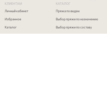
КЛИЕНТАМ
КАТАЛОГ
Личный кабинет
Пряжа по видам
Избранное
Выбор пряжи по назначению
Каталог
Выбор пряжи по составу
Скидки
Инструменты для вязания
Акции
Аксессуары для вязания
Доставка и оплата
Как сделать заказ
Контакты
КОНТАКТЫ
+7 (916) 215 00 85
Московская обл., г. Долгопрудный, Лихачевский проезд д. 4
строение 1 офис 517
info@pryazha-mira.ru