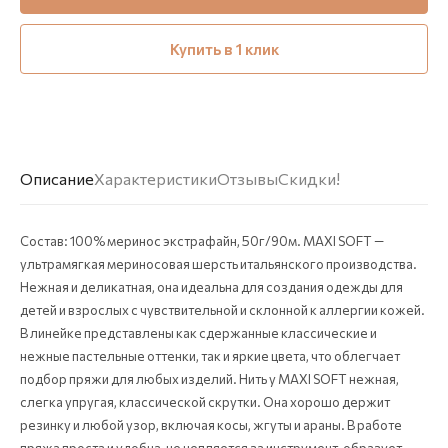
Купить в 1 клик
Описание
Характеристики
Отзывы
Скидки!
Состав: 100% меринос экстрафайн, 50г/90м. MAXI SOFT —
ультрамягкая мериносовая шерсть итальянского производства.
Нежная и деликатная, она идеальна для создания одежды для
детей и взрослых с чувствительной и склонной к аллергии кожей.
В линейке представлены как сдержанные классические и
нежные пастельные оттенки, так и яркие цвета, что облегчает
подбор пряжи для любых изделий. Нить у MAXI SOFT нежная,
слегка упругая, классической скрутки. Она хорошо держит
резинку и любой узор, включая косы, жгуты и араны. В работе