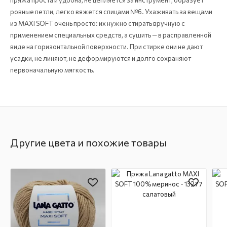
пряжа проста и удобна, не цепляется за инструмент, образует
ровные петли, легко вяжется спицами №6. Ухаживать за вещами
из MAXI SOFT очень просто: их нужно стирать вручную с
применением специальных средств, а сушить — в расправленной
виде на горизонтальной поверхности. При стирке они не дают
усадки, не линяют, не деформируются и долго сохраняют
первоначальную мягкость.
Другие цвета и похожие товары