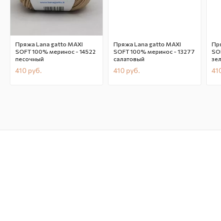
Пряжа Lana gatto MAXI
Пряжа Lana gatto MAXI
Пр
SOFT 100% меринос - 14522
SOFT 100% меринос - 13277
SOFT 100% мер
песочный
салатовый
зе
410
руб.
410
руб.
41
В наличии
CN10169
В наличии
CN10146